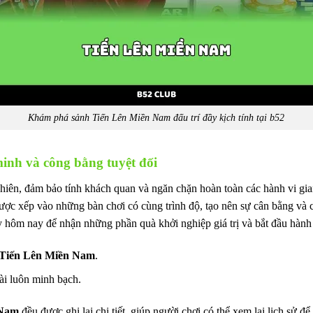
Khám phá sảnh Tiến Lên Miền Nam đấu trí đầy kịch tính tại b52
inh và công bằng tuyệt đối
nhiên, đảm bảo tính khách quan và ngăn chặn hoàn toàn các hành vi gi
được xếp vào những bàn chơi có cùng trình độ, tạo nên sự cân bằng và c
 hôm nay để nhận những phần quà khởi nghiệp giá trị và bắt đầu hành 
Tiến Lên Miền Nam
.
ài luôn minh bạch.
 Nam
đều được ghi lại chi tiết, giúp người chơi có thể xem lại lịch sử đ