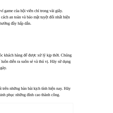
í game của hội viên chỉ trong vài giây.
 cách an toàn và bảo mật tuyệt đối nhất hiện
 thưởng đầy hấp dẫn.
sóc khách hàng để được xử lý kịp thời. Chúng
 luôn diễn ra suôn sẻ và thú vị. Hãy sử dụng
ngày.
ất trên những bàn bài kịch tính hiện nay. Hãy
hinh phục những đỉnh cao thành công.