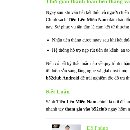
Thời gian thanh toán tiền thắng và
Ngay sau khi ván bài kết thúc và người chiến 
Chính sách
Tiến Lên Miền Nam
đảm bảo tốc 
nay. Sự phục vụ tận tâm là cam kết từ thương
Nhận tiền thắng cược ngay sau khi kết thú
Hệ thống hỗ trợ nạp rút tiền đa kênh, an t
Nếu có bất kỳ thắc mắc nào về quy trình nhận
tôi luôn sẵn sàng lắng nghe và giải quyết mọi
b52club Android
để trải nghiệm tốc độ trả 
Kết Luận
Sảnh
Tiến Lên Miền Nam
chính là nơi để an
nhanh tay
tham gia vào b52club
ngay hôm na
Độ Phùng