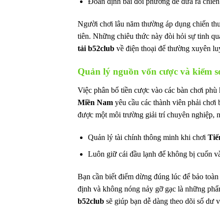
Đoán định bài đối phương để đưa ra chiến 
Người chơi lâu năm thường áp dụng chiến thu
tiên. Những chiêu thức này đòi hỏi sự tinh quá
tải b52club
về điện thoại để thường xuyên lu
Quản lý nguồn vốn cược và kiểm so
Việc phân bổ tiền cược vào các bàn chơi phù h
Miền Nam
yêu cầu các thành viên phải chơi 
được một môi trường giải trí chuyên nghiệp, n
Quản lý tài chính thông minh khi chơi
Tiế
Luôn giữ cái đầu lạnh để không bị cuốn và
Bạn cần biết điểm dừng đúng lúc để bảo toàn 
định và không nóng nảy gỡ gạc là những phẩm
b52club
sẽ giúp bạn dễ dàng theo dõi số dư v