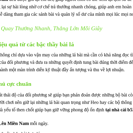
 lại sự hài lòng nhờ cơ chế trả thưởng nhanh chóng, giúp anh em hoàn t
ễ dàng tham gia các sảnh bài và quản lý số dư của mình mọi lúc mọi nơ
: Quay Thưởng Nhanh, Thắng Lớn Mỗi Giây
ệu quả từ các bậc thầy bài lá
 không chỉ dựa vào vận may của những lá bài mà cần có khả năng đọc t
của đối phương và đưa ra những quyết định tung bài đúng thời điểm để
ành một màn trình diễn kỹ thuật đầy ấn tượng và thu về lợi nhuận.
thủ cực chuẩn
át thái độ của đối phương sẽ giúp bạn phán đoán được những bộ bài còn
i chơi nên giữ lại những lá bài quan trọng như Heo hay các bộ thông đ
là yếu tố then chốt giúp bạn giữ vững phong độ ổn định
tại nhà cái b5
Lên Miền Nam
mỗi ngày.